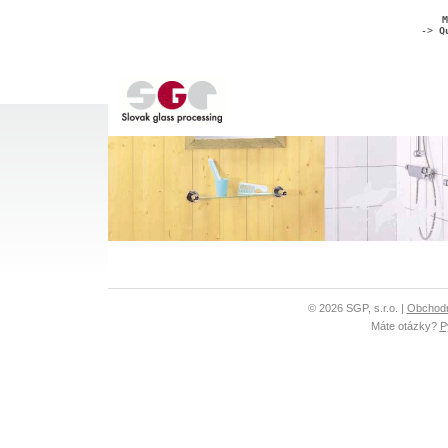
M
->
Q
© 2026 SGP, s.r.o. |
Obchod
Máte otázky?
P