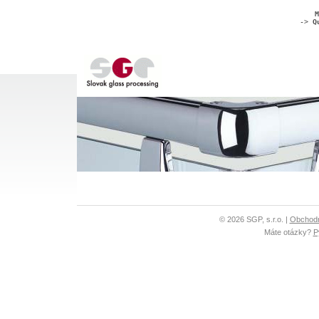
M
->
Q
© 2026 SGP, s.r.o. |
Obchod
Máte otázky?
P